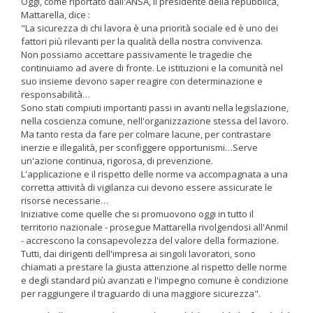
Oggi, come riportato dall'ANSA, il presidente della repubblica,
Mattarella, dice :
"La sicurezza di chi lavora è una priorità sociale ed è uno dei
fattori più rilevanti per la qualità della nostra convivenza.
Non possiamo accettare passivamente le tragedie che
continuiamo ad avere di fronte. Le istituzioni e la comunità nel
suo insieme devono saper reagire con determinazione e
responsabilità…
Sono stati compiuti importanti passi in avanti nella legislazione,
nella coscienza comune, nell'organizzazione stessa del lavoro.
Ma tanto resta da fare per colmare lacune, per contrastare
inerzie e illegalità, per sconfiggere opportunismi…Serve
un'azione continua, rigorosa, di prevenzione.
L'applicazione e il rispetto delle norme va accompagnata a una
corretta attività di vigilanza cui devono essere assicurate le
risorse necessarie…
Iniziative come quelle che si promuovono oggi in tutto il
territorio nazionale - prosegue Mattarella rivolgendosi all'Anmil
- accrescono la consapevolezza del valore della formazione.
Tutti, dai dirigenti dell'impresa ai singoli lavoratori, sono
chiamati a prestare la giusta attenzione al rispetto delle norme
e degli standard più avanzati e l'impegno comune è condizione
per raggiungere il traguardo di una maggiore sicurezza".