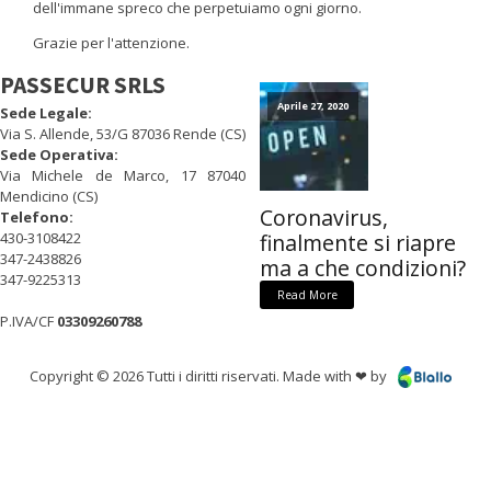
dell'immane spreco che perpetuiamo ogni giorno.
Grazie per l'attenzione.
PASSECUR SRLS
Aprile 27, 2020
Sede Legale:
Via S. Allende, 53/G 87036 Rende (CS)
Sede Operativa:
Via Michele de Marco, 17 87040
Mendicino (CS)
Coronavirus,
Telefono:
430-3108422
finalmente si riapre
347-2438826
ma a che condizioni?
347-9225313
Read More
P.IVA/CF
03309260788
Copyright © 2026 Tutti i diritti riservati. Made with ❤ by