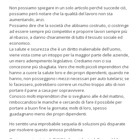
Non possiamo spiegare in un solo articolo perché succede ciò,
possiamo però notare che la qualità del lavoro non sta
aumentando, anzi.
Possiamo dire che la società che abbiamo costruito, ci costringe
ad essere sempre più competitivi e proporre lavori sempre più
al ribasso, a danno chiaramente di tutto il tessuto sociale ed
economico.
La salute e sicurezza che è un diritto inalienabile dell'uomo,
viene vista come un intoppo per la maggior parte delle aziende,
un mero adempimento legislativo. Crediamo non ci sia
concezione più sbagliata. Vero che molti piccoli imprenditori che
hanno a cuore la salute loro e dei propri dipendenti, quando ne
hanno, non posseggono i mezzi necessari per auto tutelarsi; se
lo facessero, potrebbero correre un rischio troppo alto di non
portare il pane a casa per sopravvivere.
Conosco molti imprenditori che si svegliano alle 4 del mattino,
rimboccandosi le maniche e cercando di fare il possibile per
portare a buon fine la giornata; molti di loro, spesso
guadagnano meno dei propri dipendenti.
Ho sentito una improbabile sequela di soluzioni più disparate
per risolvere questo annoso problema.